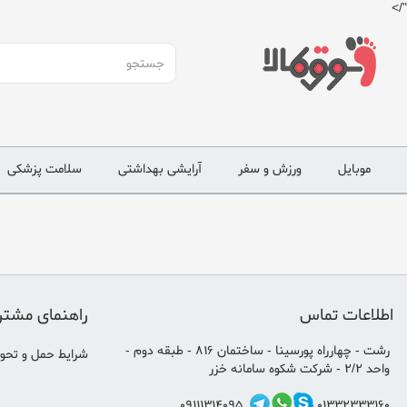
"/>
موبایل
ورزش و سفر
آرایشی بهداشتی
سلامت پزشکی
اطلاعات تماس
راهنمای مشتر
رشت - چهارراه پورسینا - ساختمان 816 - طبقه دوم -
شرایط حمل و تحوی
واحد 2/2 - شرکت شکوه سامانه خزر
09111314095
01332333160