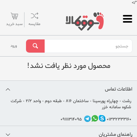
"/>
مقایسه
سبد خرید
ورود
محصول مورد نظر یافت نشد!
اطلاعات تماس
رشت - چهارراه پورسینا - ساختمان 816 - طبقه دوم - واحد 2/2 - شرکت
شکوه سامانه خزر
09111314095
01332333160
راهنمای مشتریان