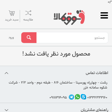
"/>
مقایسه
سبد خرید
ورود
محصول مورد نظر یافت نشد!
اطلاعات تماس
رشت - چهارراه پورسینا - ساختمان 816 - طبقه دوم - واحد 2/2 - شرکت
شکوه سامانه خزر
09111314095
01332333160
راهنمای مشتریان